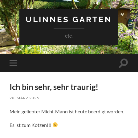
ULINNES GARTEN
etc.
Suchfe
Mobile-
ein-/a
Menü
ein-/ausblenden
Ich bin sehr, sehr traurig!
20. MÄRZ 2025
Mein geliebter Michi-Mann ist heute beerdigt worden.
Es ist zum Kotzen!!!